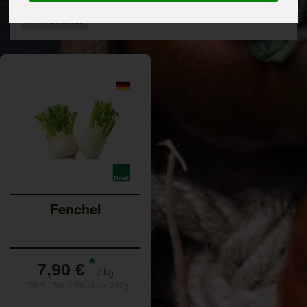
fenchel
Fenchel
*
7,90 €
/ kg
1,98 € / Stk, 1 Stück ca. 250g