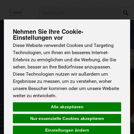
Produkt
Nehmen Sie Ihre Cookie-
Einstellungen vor
Gemüse
Diese Website verwendet Cookies und Targeting
1 von 6686
Technologien, um Ihnen ein besseres Internet-
Erlebnis zu ermöglichen und die Werbung, die Sie
sehen, besser an Ihre Bedürfnisse anzupassen.
Diese Technologien nutzen wir außerdem um
Ergebnisse zu messen, um zu verstehen, woher
Preise gültig für den Zeitraum der
unsere Besucher kommen oder um unsere Website
aktuellen Lieferwoche
weiter zu entwickeln.
Alle akzeptieren
Nur essenzielle Cookies akzeptieren
Hersteller
Allergene
Einstellungen ändern