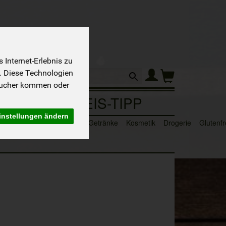
Internet-Erlebnis zu
Produkt
. Diese Technologien
sucher kommen oder
Sortiment
PREIS-TIPP
instellungen ändern
n
Süße & Salzige Snacks
Getränke
Kosmetik
Drogerie
Glutenfr