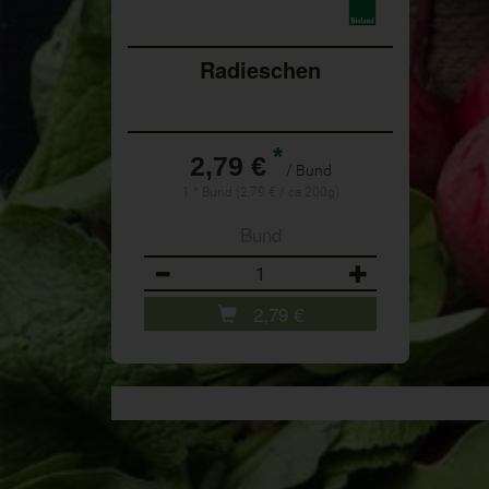
Radieschen
*
2,79 €
/ Bund
1 * Bund (2,79 € / ca.200g)
Bund
Anzahl
2,79
€