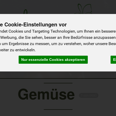
e Cookie-Einstellungen vor
det Cookies und Targeting Technologien, um Ihnen ein besseres 
 Werbung, die Sie sehen, besser an Ihre Bedürfnisse anzupassen
m um Ergebnisse zu messen, um zu verstehen, woher unsere Be
iter zu entwickeln.
NEU
Sommer-Saison
Angebote
Nur essenzielle Cookies akzeptieren
E
Käse
Brot & Backwaren
Frühstücksprodukte
Koch- & Backzutate
Gemüse
1 von 6680