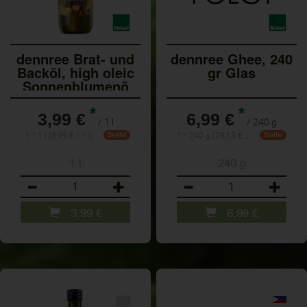
dennree Brat- und
dennree Ghee, 240
Backöl, high oleic
gr Glas
Sonnenblumenö
*
*
3,99 €
6,99 €
/ 1 l
/ 240 g
1 * 240 g (29,13 € / 1 kg)
1 * 1 l (3,99 € / 1 l)
Staffel
Staffel
1 l
240 g
Anzahl
Anzahl
3,99
€
6,99
€