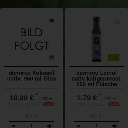
dennree Kokosöl
dennree Leinöl
nativ, 950 ml Glas
nativ kaltgepresst,
250 ml Flasche
*
*
10,99 €
1,79 €
/ 950 ml
/ 250 ml
1 * 950 ml (11,57 € / 1 l)
1 * 250 ml (7,16 € / 1 l)
Staffel
Staffel
950 ml
250 ml
Anzahl
Anzahl