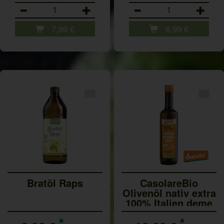
Anzahl
Anzahl
7,99
€
6,99
€
Bratöl Raps
CasolareBio
Olivenöl nativ extra
100% Italien deme
*
*