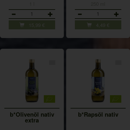
1 l
250 ml
Anzahl
Anzahl
15,99
€
4,49
€
b*Olivenöl nativ
b*Rapsöl nativ
extra