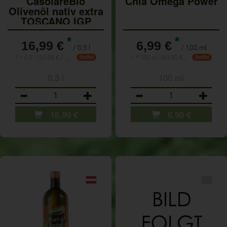
CasolareBio
Chia Omega Power
Olivenöl nativ extra
TOSCANO IGP
BIOLO
*
*
16,99 €
6,99 €
/ 0,5 l
/ 100 ml
1 * 0,5 l (33,98 € / 1 l)
1 * 100 ml (69,90 € / Liter)
Staffel
Staffel
0,5 l
100 ml
Anzahl
Anzahl
16,99
€
6,99
€