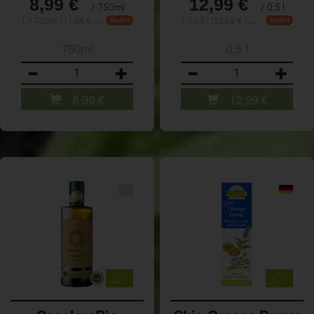
8,99 €
12,99 €
/ 750ml
/ 0,5 l
1 * 750ml (11,98 € / Liter)
1 * 0,5 l (25,98 € / 1 l)
Staffel
Staffel
750ml
0,5 l
Anzahl
Anzahl
8,99
€
12,99
€