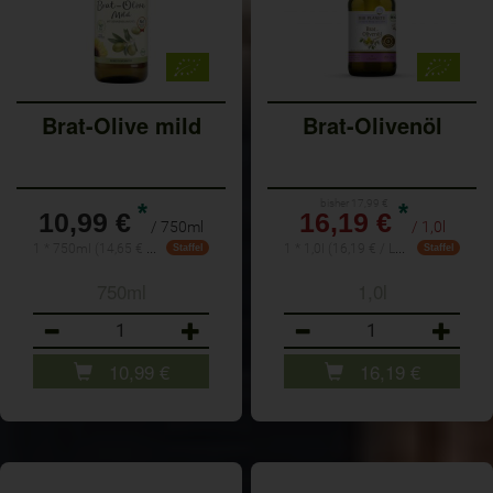
Brat-Olive mild
Brat-Olivenöl
bisher 17,99 €
*
*
10,99 €
16,19 €
/ 750ml
/ 1,0l
1 * 750ml (14,65 € / 1l)
1 * 1,0l (16,19 € / Liter)
Staffel
Staffel
750ml
1,0l
Anzahl
Anzahl
10,99
€
16,19
€