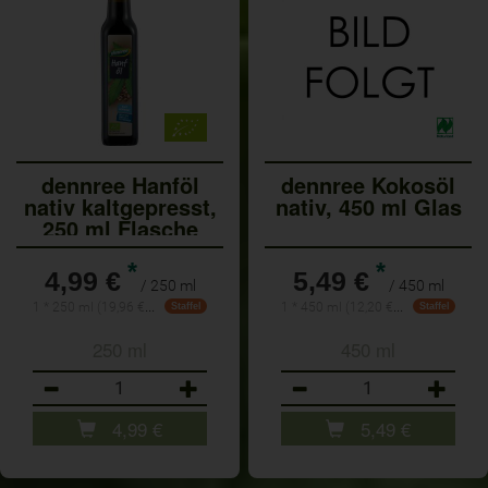
dennree Hanföl
dennree Kokosöl
nativ kaltgepresst,
nativ, 450 ml Glas
250 ml Flasche
*
*
4,99 €
5,49 €
/ 250 ml
/ 450 ml
1 * 250 ml (19,96 € / 1 l)
1 * 450 ml (12,20 € / 1 l)
Staffel
Staffel
250 ml
450 ml
Anzahl
Anzahl
4,99
€
5,49
€