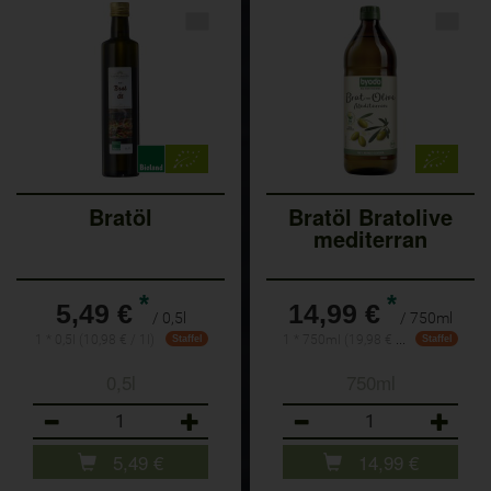
Bratöl
Bratöl Bratolive
mediterran
*
*
5,49 €
14,99 €
/ 0,5l
/ 750ml
1 * 750ml (19,98 € / Liter)
1 * 0,5l (10,98 € / 1l)
Staffel
Staffel
0,5l
750ml
Anzahl
Anzahl
5,49
€
14,99
€