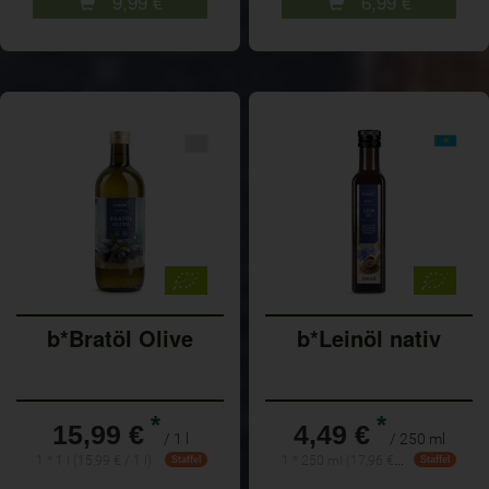
9,99
€
6,99
€
b*Bratöl Olive
b*Leinöl nativ
*
*
15,99 €
4,49 €
/ 1 l
/ 250 ml
1 * 250 ml (17,96 € / 1 l)
1 * 1 l (15,99 € / 1 l)
Staffel
Staffel