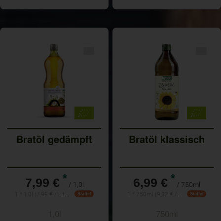
Bratöl gedämpft
Bratöl klassisch
*
*
7,99 €
6,99 €
/ 1,0l
/ 750ml
1 * 1,0l (7,99 € / Liter)
1 * 750ml (9,32 € / Liter)
Staffel
Staffel
1,0l
750ml