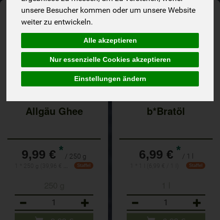
unsere Besucher kommen oder um unsere Website
weiter zu entwickeln.
Alle akzeptieren
Nur essenzielle Cookies akzeptieren
Einstellungen ändern
Allgäu Ghee
b*Bratöl
*
*
9,99 €
6,99 €
/ 250 g
/ 1 l
1 * 250 g (39,96 € / Kilogramm)
1 * 1 l (6,99 € / 1 l)
Staffel
Staffel
250 g
1 l
Anzahl
Anzahl