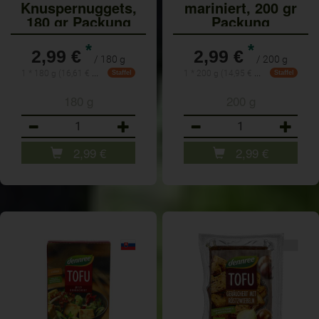
Knuspernuggets,
mariniert, 200 gr
180 gr Packung
Packung
*
*
2,99 €
2,99 €
/ 180 g
/ 200 g
1 * 180 g (16,61 € / 1 kg)
1 * 200 g (14,95 € / 1 kg)
Staffel
Staffel
180 g
200 g
Anzahl
Anzahl
2,99
€
2,99
€