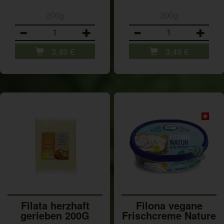
200g
200g
Anzahl
Anzahl
3,49
€
3,49
€
Filata herzhaft
Filona vegane
gerieben 200G
Frischcreme Nature