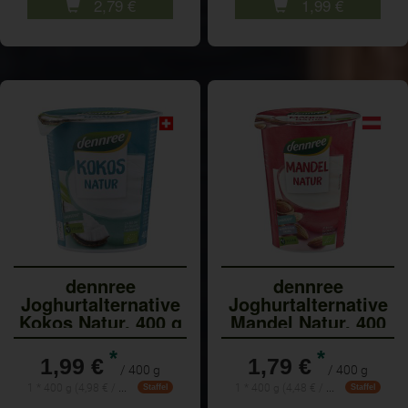
2,79
€
1,99
€
dennree
dennree
Joghurtalternative
Joghurtalternative
Kokos Natur, 400 g
Mandel Natur, 400
Bech
gr Be
*
*
1,99 €
1,79 €
/ 400 g
/ 400 g
1 * 400 g (4,98 € / 1 kg)
1 * 400 g (4,48 € / 1 kg)
Staffel
Staffel