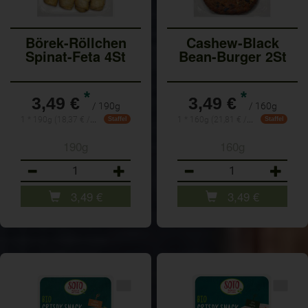
Börek-Röllchen
Cashew-Black
Spinat-Feta 4St
Bean-Burger 2St
*
*
3,49 €
3,49 €
/ 190g
/ 160g
1 * 190g (18,37 € / 1kg)
1 * 160g (21,81 € / Kilogramm)
Staffel
Staffel
190g
160g
Anzahl
Anzahl
3,49
€
3,49
€