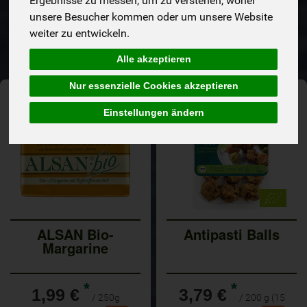
Ergebnisse zu messen, um zu verstehen, woher
unsere Besucher kommen oder um unsere Website
Hersteller
Ernährung
Allergene
weiter zu entwickeln.
Alle akzeptieren
Nur essenzielle Cookies akzeptieren
Einstellungen ändern
ALSAN Bio-
Antipasti Balls
Margarine
*
*
1,99 €
3,79 €
/ 250g
/ 200 g (15