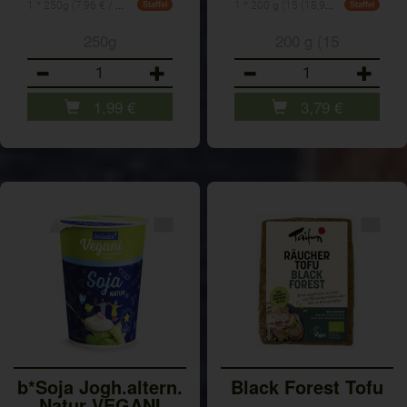
1 * 250g (7,96 € / Kilogramm)
1 * 200 g (15 (18,95 € / 1 kg)
Staffel
Staffel
250g
200 g (15
Anzahl
Anzahl
1,99
€
3,79
€
b*Soja Jogh.altern.
Black Forest Tofu
Natur VEGANI