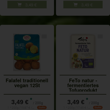
3,49
€
3,49
€
Falafel traditionell
FeTo natur -
vegan 12St
fermentiertes
Tofuprodukt
*
*
3,49 €
3,49 €
/ 200g
/ 200g
1 * 200g (15,87 € / 1kg)
1 * 200g (17,45 € / Kilogramm)
Staffel
Staffel