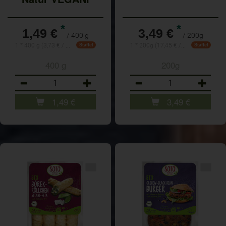
*
*
1,49 €
3,49 €
/ 400 g
/ 200g
1 * 400 g (3,73 € / 1 kg)
1 * 200g (17,45 € / Kilogramm)
Staffel
Staffel
400 g
200g
Anzahl
Anzahl
1,49
€
3,49
€