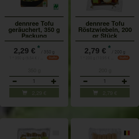
dennree Tofu
dennree Tofu
geräuchert, 350 g
Röstzwiebeln, 200
Packung
gr Stück
*
*
2,29 €
2,79 €
/ 350 g
/ 200 g
1 * 350 g (6,54 € / 1 kg)
1 * 200 g (13,95 € / 1 kg)
Staffel
Staffel
350 g
200 g
Anzahl
Anzahl
2,29
€
2,79
€