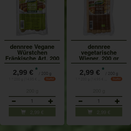
dennree Vegane
dennree
Würstchen
vegetarische
Fränkische Art, 200
Wiener, 200 gr
gr Pa
*
*
2,99 €
2,99 €
/ 200 g
/ 200 g
1 * 200 g (14,95 € / 1 kg)
1 * 200 g (14,95 € / 1 kg)
Staffel
Staffel
200 g
200 g
Anzahl
Anzahl
2,99
€
2,99
€