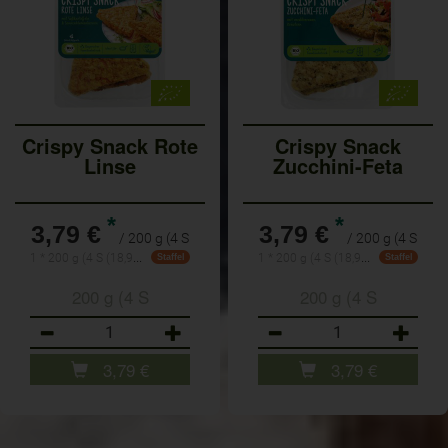
Crispy Snack Rote
Crispy Snack
Linse
Zucchini-Feta
*
*
3,79 €
3,79 €
/ 200 g (4 S
/ 200 g (4 S
1 * 200 g (4 S (18,95 € / 1 kg)
1 * 200 g (4 S (18,95 € / 1 kg)
Staffel
Staffel
200 g (4 S
200 g (4 S
Anzahl
Anzahl
3,79
€
3,79
€