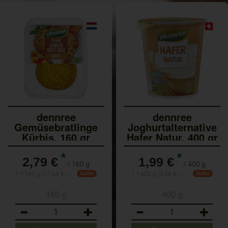
dennree
dennree
Gemüsebratlinge
Joghurtalternative
Kürbis, 160 gr
Hafer Natur, 400 gr
Packung
Bec
*
*
2,79 €
1,99 €
/ 160 g
/ 400 g
1 * 160 g (17,44 € / 1 kg)
1 * 400 g (4,98 € / 1 kg)
Staffel
Staffel
160 g
400 g
Anzahl
Anzahl