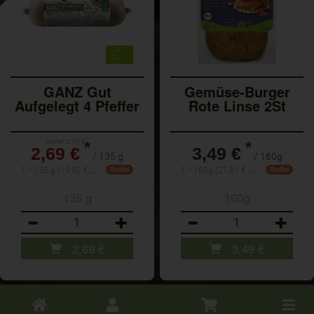
GANZ Gut
Gemüse-Burger
Aufgelegt 4 Pfeffer
Rote Linse 2St
bisher 2,99 €
*
*
2,69 €
3,49 €
/ 135 g
/ 160g
1 * 135 g (19,92 € / 1 kg)
1 * 160g (21,81 € / Kilogramm)
Staffel
Staffel
135 g
160g
Anzahl
Anzahl
2,69
€
3,49
€
Toggle