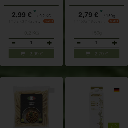
*
*
2,99 €
2,79 €
/ 0.2 KG
/ 150g
1 * 0.2 KG (14,95 € / 1 KG)
1 * 150g (18,60 € / 1kg)
Staffel
Staffel
0.2 KG
150g
Anzahl
Anzahl
2,99
€
2,79
€