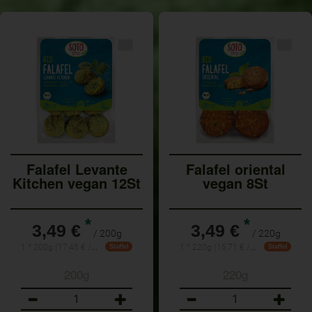
Falafel Levante
Falafel oriental
Kitchen vegan 12St
vegan 8St
*
*
3,49 €
3,49 €
/ 200g
/ 220g
1 * 200g (17,45 € / 1kg)
1 * 220g (15,71 € / Kilogramm)
Staffel
Staffel
200g
220g
Anzahl
Anzahl