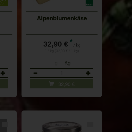
Alpenblumenkäse
*
32,90 €
/ kg
1 * kg (32,90 € / 1 kg)
g
Kg
Anzahl
32,90
€