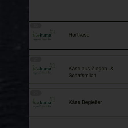
30
Hartkäse
21
Käse aus Ziegen- &
Schafsmilch
20
Käse Begleiter