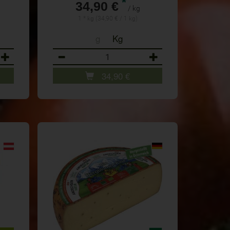
*
34,90 €
/ kg
1 * kg (34,90 € / 1 kg)
g
Kg
Anzahl
34,90
€