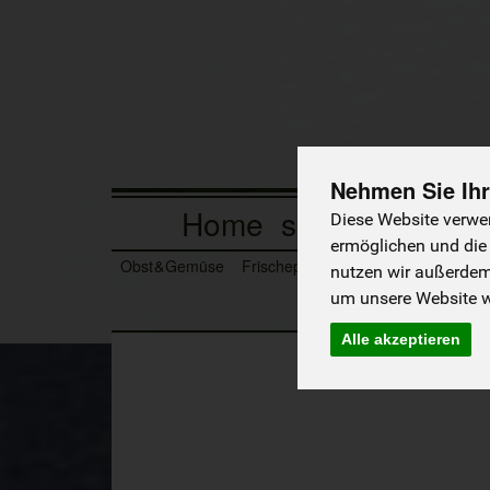
Nehmen Sie Ihr
Home
so wird bestellt
Diese Website verwen
ermöglichen und die
Obst & Gemüse
Frischeprodukte
Tiefkühlprodukte
nutzen wir außerde
um unsere Website we
Alle akzeptieren