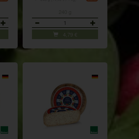
240 g
Anzahl
4,79
€