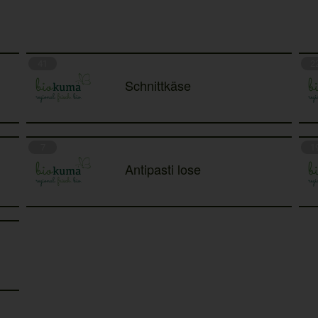
41
2
Schnittkäse
7
1
Antipasti lose