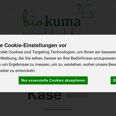
e Cookie-Einstellungen vor
NEU
Sommer-Saison
Angebote
det Cookies und Targeting Technologien, um Ihnen ein besseres 
 Werbung, die Sie sehen, besser an Ihre Bedürfnisse anzupassen
Käse
Brot & Backwaren
Frühstücksprodukte
Koch- & Backzutate
m um Ergebnisse zu messen, um zu verstehen, woher unsere Be
iter zu entwickeln.
Nur essenzielle Cookies akzeptieren
E
Käse
141 von 6687