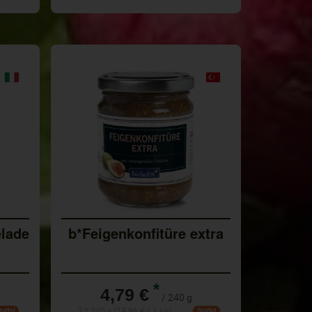
lade
b*Feigenkonfitüre extra
*
4,79 €
/ 240 g
1 * 240 g (19,96 € / 1 kg)
taffel
Staffel