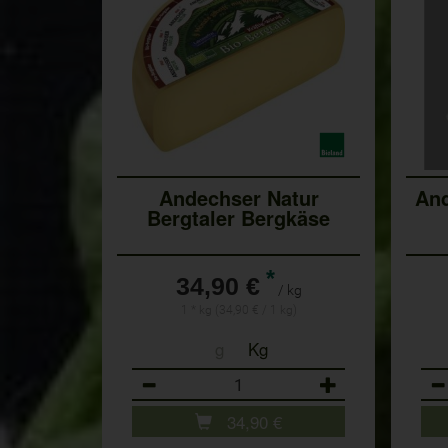
Andechser Natur
And
Bergtaler Bergkäse
*
34,90 €
/ kg
1 * kg (34,90 € / 1 kg)
g
Kg
Anzahl
Anz
34,90
€