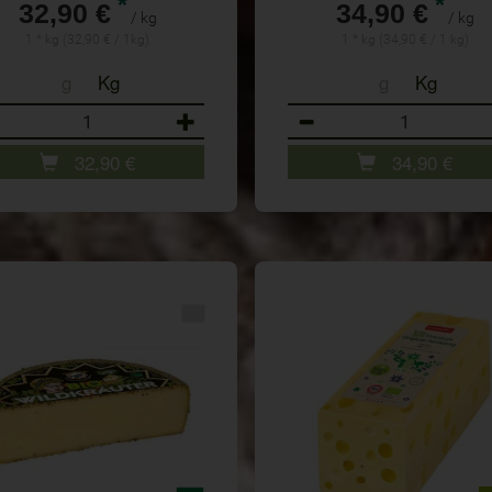
*
*
32,90 €
34,90 €
/ kg
/ kg
1 * kg (32,90 € / 1kg)
1 * kg (34,90 € / 1 kg)
g
Kg
g
Kg
ahl
Anzahl
32,90
€
34,90
€