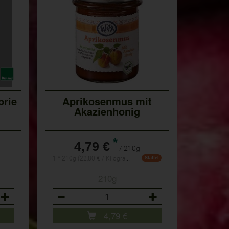
brie
Aprikosenmus mit
Akazienhonig
*
4,79 €
/ 210g
1 * 210g (22,80 € / Kilogramm)
Staffel
210g
Anzahl
4,79
€