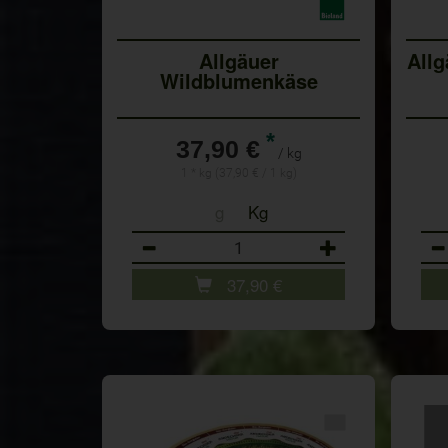
Allgäuer
Allg
Wildblumenkäse
*
37,90 €
/ kg
1 * kg (37,90 € / 1 kg)
g
Kg
Anzahl
Anz
37,90
€