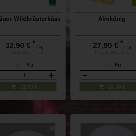
äuer Wildkräuterkäse
Almkönig
*
*
32,90 €
27,90 €
/ kg
/ kg
1 * kg (32,90 € / 1 kg)
1 * kg (27,90 € / 1 kg)
g
Kg
g
Kg
ahl
Anzahl
32,90
€
27,90
€