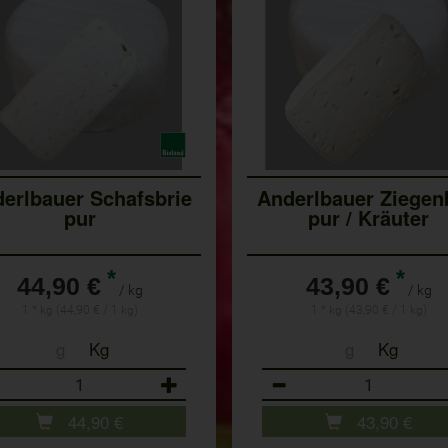
erlbauer Schafsbrie
Anderlbauer Ziegen
pur
pur / Kräuter
*
*
44,90 €
43,90 €
/ kg
/ kg
1 * kg (44,90 € / 1 kg)
1 * kg (43,90 € / 1 kg)
g
Kg
g
Kg
ahl
Anzahl
44,90
€
43,90
€