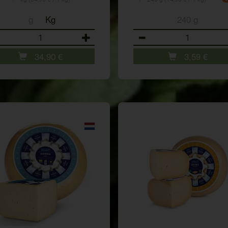
g
Kg
240 g
ahl
Anzahl
34,90
€
3,59
€