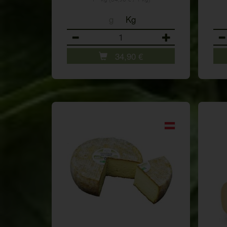
g
Kg
Anzahl
Anz
34,90
€