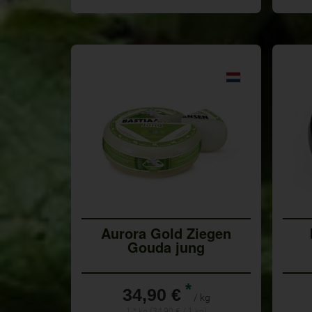
Aurora Gold Ziegen
Gouda jung
*
34,90 €
/ kg
1 * kg (34,90 € / 1 kg)