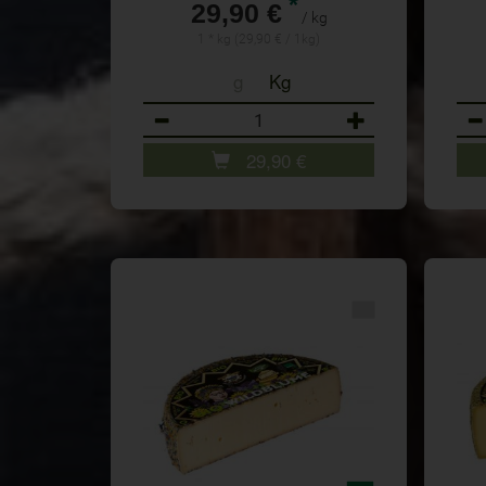
*
29,90 €
/ kg
1 * kg (29,90 € / 1kg)
g
Kg
Anzahl
Anz
29,90
€