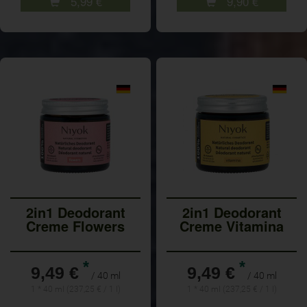
5,99
€
9,90
€
2in1 Deodorant
2in1 Deodorant
Creme Flowers
Creme Vitamina
*
*
9,49 €
9,49 €
/ 40 ml
/ 40 ml
1 * 40 ml (237,25 € / 1 l)
1 * 40 ml (237,25 € / 1 l)