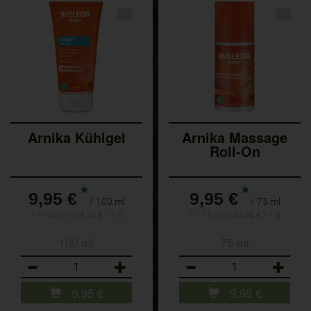
Arnika Kühlgel
Arnika Massage
Roll-On
*
*
9,95 €
9,95 €
/ 100 ml
/ 75 ml
1 * 100 ml (99,50 € / 1 l)
1 * 75 ml (132,66 € / 1 l)
100 ml
75 ml
Anzahl
Anzahl
9,95
€
9,95
€