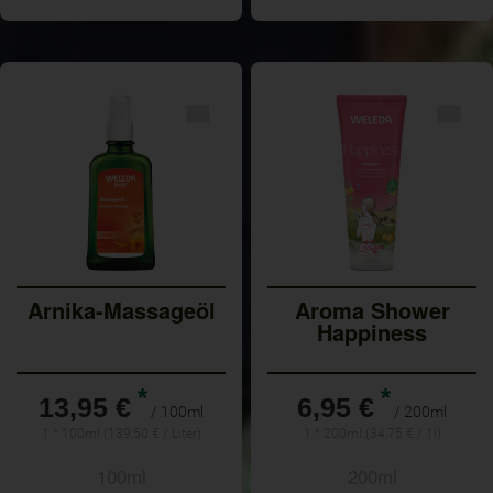
Arnika-Massageöl
Aroma Shower
Happiness
*
*
13,95 €
6,95 €
/ 100ml
/ 200ml
1 * 100ml (139,50 € / Liter)
1 * 200ml (34,75 € / 1l)
100ml
200ml