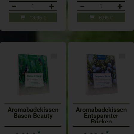
Anzahl
Anzahl
13,95
€
6,95
€
Aromabadekissen
Aromabadekissen
Basen Beauty
Entspannter
Rücken
*
*