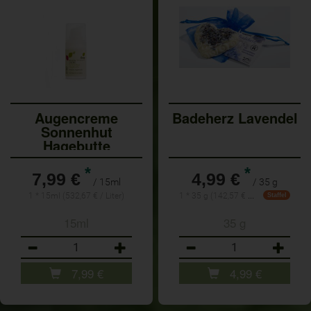
Augencreme
Badeherz Lavendel
Sonnenhut
Hagebutte
*
*
7,99 €
4,99 €
/ 15ml
/ 35 g
1 * 35 g (142,57 € / 1 kg)
1 * 15ml (532,67 € / Liter)
Staffel
15ml
35 g
Anzahl
Anzahl
7,99
€
4,99
€