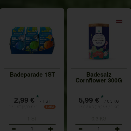
Badeparade 1ST
Badesalz
Cornflower 300G
*
*
2,99 €
5,99 €
/ 1 ST
/ 0.3 KG
1 * 1 ST (2,99 € / 1 ST)
1 * 0.3 KG (19,96 € / 1 KG)
Staffel
1 ST
0.3 KG
Anzahl
Anzahl