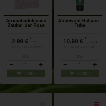
Aromabadekissen
Atmewohl Balsam -
Zauber der Rose
Tube
*
*
2,99 €
10,90 €
/ 60g
/ 30ml
1 * 60g (49,83 € / Kilogramm)
1 * 30ml (363,33 € / Liter)
60g
30ml
Anzahl
Anzahl
2,99
€
10,90
€