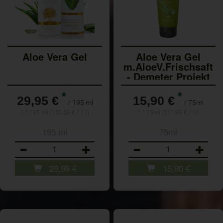
Aloe Vera Gel
Aloe Vera Gel
m.AloeV.Frischsaft
- Demeter Projekt
*
*
29,95 €
15,90 €
/ 195 ml
/ 75ml
1 * 195 ml (153,58 € / 1 l)
1 * 75ml (211,99 € / 1l)
195 ml
75ml
Anzahl
Anzahl
29,95
€
15,90
€