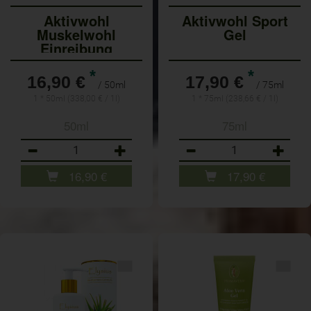
Aktivwohl
Aktivwohl Sport
Muskelwohl
Gel
Einreibung
*
*
16,90 €
17,90 €
/ 50ml
/ 75ml
1 * 50ml (338,00 € / 1l)
1 * 75ml (238,66 € / 1l)
50ml
75ml
Anzahl
Anzahl
16,90
€
17,90
€