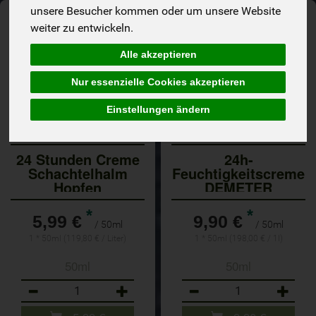
unsere Besucher kommen oder um unsere Website
weiter zu entwickeln.
Alle akzeptieren
Nur essenzielle Cookies akzeptieren
Einstellungen ändern
24 Stunden Creme
24h-
Schachtelhalm
Feuchtigkeitscreme
Hopfen
DEMETER
*
*
5,99 €
9,90 €
/ 50ml
/ 50ml
1 * 50ml (119,80 € / Liter)
1 * 50ml (198,00 € / 1l)
50ml
50ml
Anzahl
Anzahl