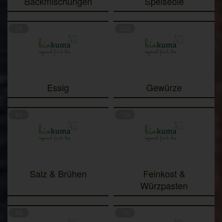
Backmischungen
Speiseöle
29
222
Essig
Gewürze
60
126
Salz & Brühen
Feinkost &
Würzpasten
58
76