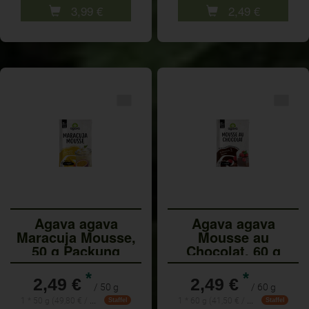
3,99
€
2,49
€
Agava agava
Agava agava
Maracuja Mousse,
Mousse au
50 g Packung
Chocolat, 60 g
Packung
*
*
2,49 €
2,49 €
/ 50 g
/ 60 g
1 * 50 g (49,80 € / 1 kg)
1 * 60 g (41,50 € / 1 kg)
Staffel
Staffel