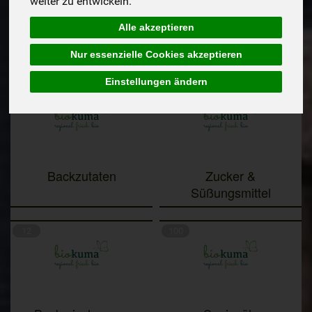
weiter zu entwickeln.
Alle akzeptieren
Getreide &
Mehl
Hülsenfrüchte
Nur essenzielle Cookies akzeptieren
Einstellungen ändern
108
42
Backzutaten
Zucker &
Süßungsmittel
12
100