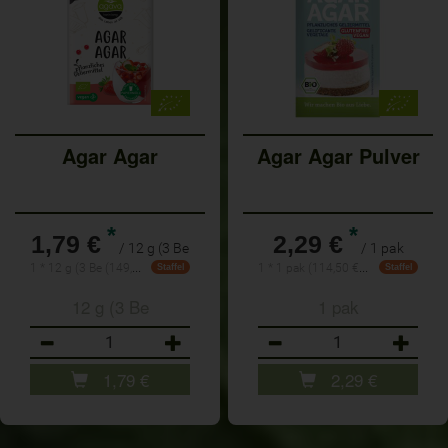
Agar Agar
Agar Agar Pulver
*
*
1,79 €
2,29 €
/ 12 g (3 Be
/ 1 pak
1 * 12 g (3 Be (149,17 € / 1 kg)
1 * 1 pak (114,50 € / kg)
Staffel
Staffel
12 g (3 Be
1 pak
Anzahl
Anzahl
1,79
€
2,29
€