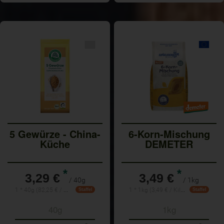
5 Gewürze - China-
6-Korn-Mischung
Küche
DEMETER
*
*
3,29 €
3,49 €
/ 40g
/ 1kg
1 * 40g (82,25 € / Kilogramm)
1 * 1kg (3,49 € / Kilogramm)
Staffel
Staffel
40g
1kg
Anzahl
Anzahl