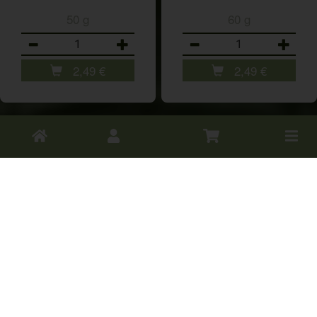
50 g
60 g
Anzahl
Anzahl
2,49
€
2,49
€
Toggle
cart
Agava Vanillesirup
Ahornsirup Grad A
- Spenderflasche