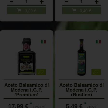
3,29
€
3,49
€
Aceto Balsamico di
Aceto Balsamico di
Modena I.G.P.
Modena I.G.P.
(Premium)
(Rustico)
*
*
17,99 €
5,49 €
/ 250 ml
/ 0,50 l