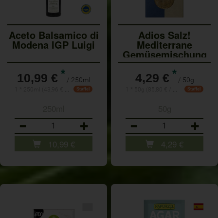
Aceto Balsamico di
Adios Salz!
Modena IGP Luigi
Mediterrane
Gemüsemischung
*
*
10,99 €
4,29 €
/ 250ml
/ 50g
1 * 250ml (43,96 € / Liter)
1 * 50g (85,80 € / 1kg)
Staffel
Staffel
250ml
50g
Anzahl
Anzahl
10,99
€
4,29
€