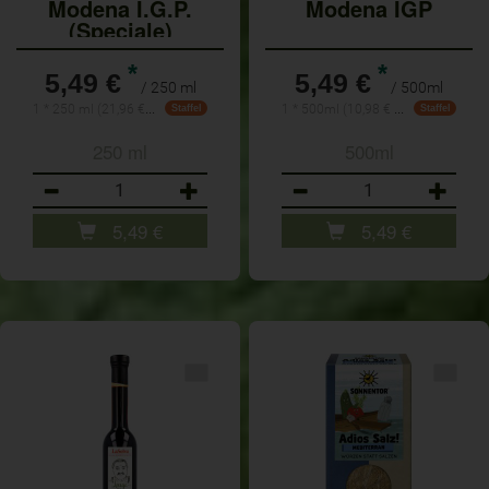
Modena I.G.P.
Modena IGP
(Speciale)
*
*
5,49 €
5,49 €
/ 250 ml
/ 500ml
1 * 250 ml (21,96 € / Liter)
1 * 500ml (10,98 € / Liter)
Staffel
Staffel
250 ml
500ml
Anzahl
Anzahl
5,49
€
5,49
€