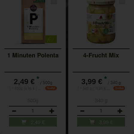
1 Minuten Polenta
4-Frucht Mix
*
*
2,49 €
3,99 €
/ 500g
/ 340 g
1 * 500g (4,98 € / 1kg)
1 * 340 g (15,35 € / 1 kg)
Staffel
Staffel
500g
340 g
Anzahl
Anzahl
2,49
€
3,99
€