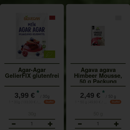
Agar-Agar
Agava agava
GelierFIX glutenfrei
Himbeer Mousse,
50 g Packung
*
*
3,99 €
2,49 €
/ 30g
/ 50 g
1 * 30g (133,00 € / Kilogramm)
1 * 50 g (49,80 € / 1 kg)
Staffel
Staffel
30g
50 g
Anzahl
Anzahl