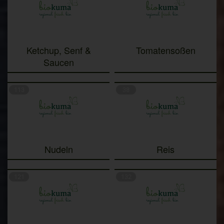
Ketchup, Senf &
Tomatensoßen
Saucen
113
38
Nudeln
Reis
121
132