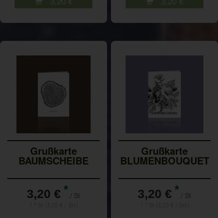
3,20
€
3,20
€
Grußkarte
Grußkarte
BAUMSCHEIBE
BLUMENBOUQUET
*
*
3,20 €
3,20 €
/ St
/ St
1 * St (3,20 € / Stk)
1 * St (3,20 € / Stk)