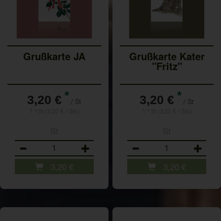
Grußkarte JA
Grußkarte Kater
"Fritz"
*
*
3,20 €
3,20 €
/ St
/ St
1 * St (3,20 € / Stk)
1 * St (3,20 € / Stk)
St
St
Anzahl
Anzahl
3,20
€
3,20
€