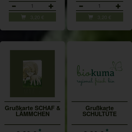
Anzahl
Anzahl
3,20
€
3,20
€
Grußkarte SCHAF &
Grußkarte
LÄMMCHEN
SCHULTÜTE
*
*