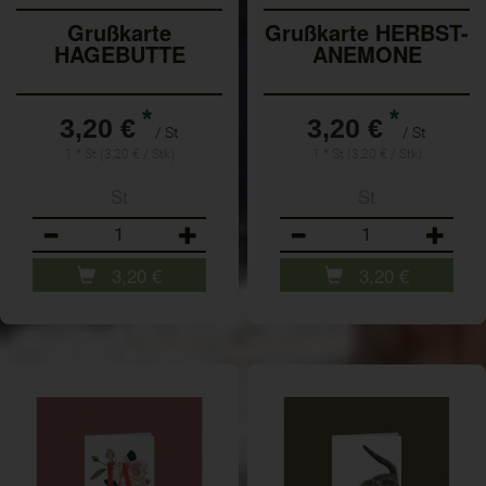
Grußkarte
Grußkarte HERBST-
HAGEBUTTE
ANEMONE
*
*
3,20 €
3,20 €
/ St
/ St
1 * St (3,20 € / Stk)
1 * St (3,20 € / Stk)
St
St
Anzahl
Anzahl
3,20
€
3,20
€