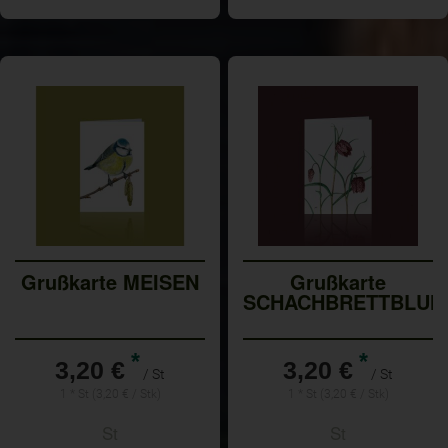
Grußkarte MEISEN
Grußkarte
SCHACHBRETTBLUM
*
*
3,20 €
3,20 €
/ St
/ St
1 * St (3,20 € / Stk)
1 * St (3,20 € / Stk)
St
St