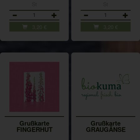
St
St
Anzahl
Anzahl
3,20
€
3,20
€
Grußkarte
Grußkarte
FINGERHUT
GRAUGÄNSE