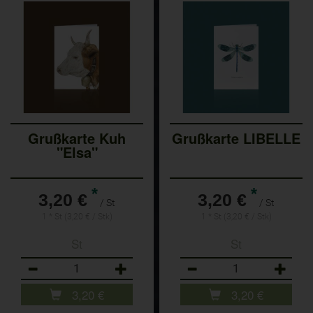
Grußkarte Kuh
Grußkarte LIBELLE
"Elsa"
*
*
3,20 €
3,20 €
/ St
/ St
1 * St (3,20 € / Stk)
1 * St (3,20 € / Stk)
St
St
Anzahl
Anzahl
3,20
€
3,20
€