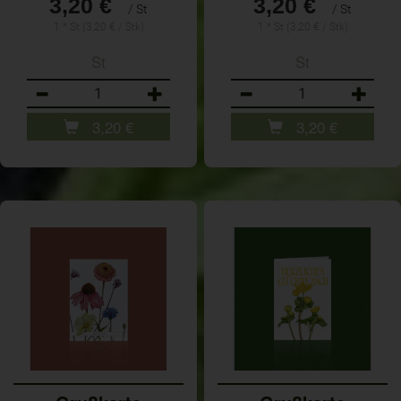
3,20 €
3,20 €
/ St
/ St
1 * St (3,20 € / Stk)
1 * St (3,20 € / Stk)
St
St
Anzahl
Anzahl
3,20
€
3,20
€