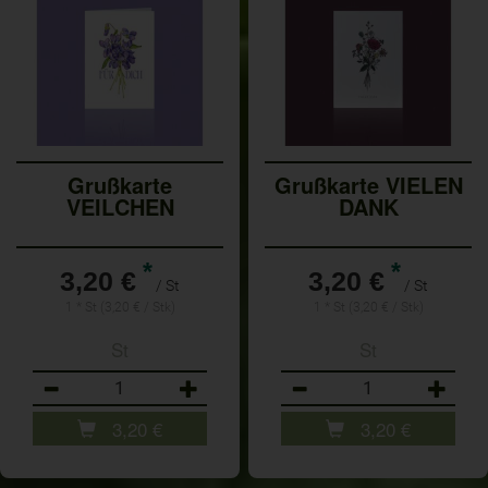
Grußkarte
Grußkarte VIELEN
VEILCHEN
DANK
*
*
3,20 €
3,20 €
/ St
/ St
1 * St (3,20 € / Stk)
1 * St (3,20 € / Stk)
St
St
Anzahl
Anzahl
3,20
€
3,20
€