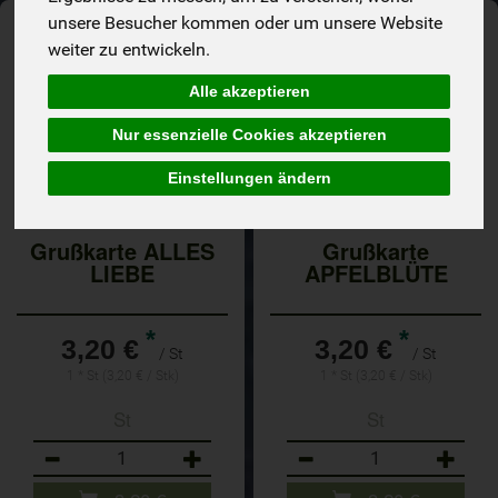
unsere Besucher kommen oder um unsere Website
weiter zu entwickeln.
Alle akzeptieren
Nur essenzielle Cookies akzeptieren
Einstellungen ändern
Grußkarte ALLES
Grußkarte
LIEBE
APFELBLÜTE
*
*
3,20 €
3,20 €
/ St
/ St
1 * St (3,20 € / Stk)
1 * St (3,20 € / Stk)
St
St
Anzahl
Anzahl