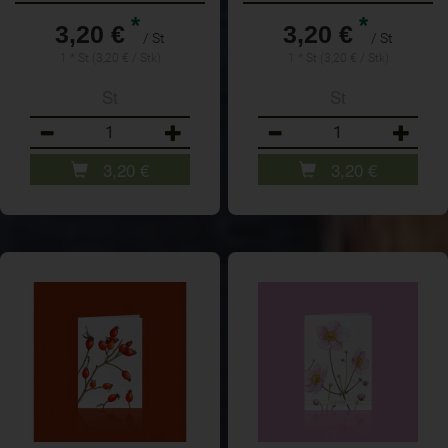
*
*
3,20 €
3,20 €
/ St
/ St
1 * St (3,20 € / Stk)
1 * St (3,20 € / Stk)
St
St
Anzahl
Anzahl
3,20
€
3,20
€