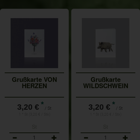
Grußkarte VON
Grußkarte
HERZEN
WILDSCHWEIN
*
*
3,20 €
3,20 €
/ St
/ St
1 * St (3,20 € / Stk)
1 * St (3,20 € / Stk)
St
St
Anzahl
Anzahl