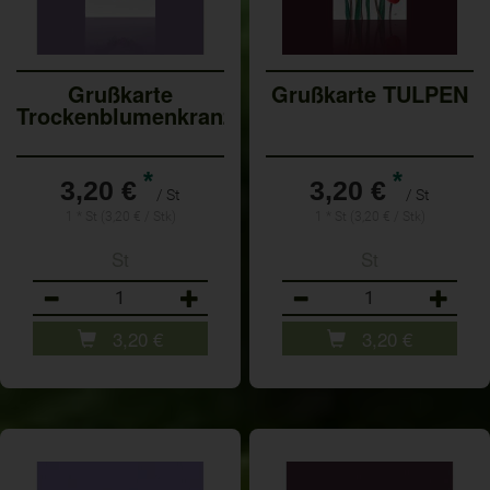
Grußkarte
Grußkarte TULPEN
Trockenblumenkranz
*
*
3,20 €
3,20 €
/ St
/ St
1 * St (3,20 € / Stk)
1 * St (3,20 € / Stk)
St
St
Anzahl
Anzahl
3,20
€
3,20
€