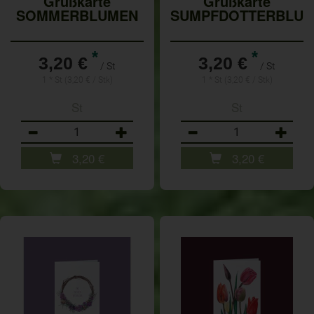
Grußkarte
Grußkarte
SOMMERBLUMEN
SUMPFDOTTERBLU
*
*
3,20 €
3,20 €
/ St
/ St
1 * St (3,20 € / Stk)
1 * St (3,20 € / Stk)
St
St
Anzahl
Anzahl
3,20
€
3,20
€