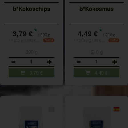
b*Kokoschips
b*Kokosmus
*
*
3,79 €
4,49 €
/ 200 g
/ 210 g
1 * 200 g (18,95 € / 1 kg)
1 * 210 g (21,38 € / 1 kg)
Staffel
Staffel
200 g
210 g
Anzahl
Anzahl
3,79
€
4,49
€