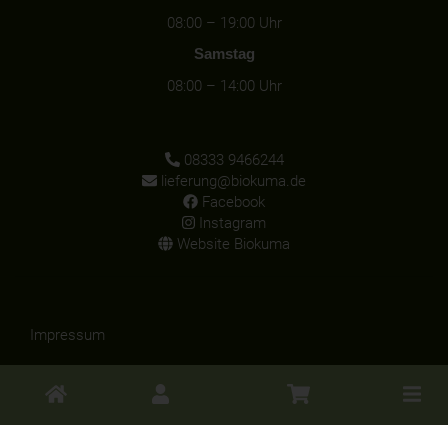
08:00 – 19:00 Uhr
Samstag
08:00 – 14:00 Uhr
08333 9466244
lieferung@biokuma.de
Facebook
Instagram
Website Biokuma
Impressum
Datenschutz
Toggle
Widerruf
cart