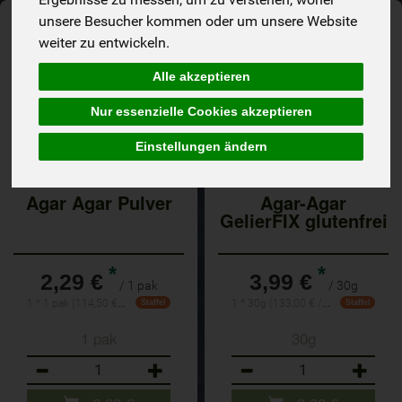
unsere Besucher kommen oder um unsere Website
weiter zu entwickeln.
Alle akzeptieren
Nur essenzielle Cookies akzeptieren
Einstellungen ändern
Agar Agar Pulver
Agar-Agar
GelierFIX glutenfrei
*
*
2,29 €
3,99 €
/ 1 pak
/ 30g
1 * 1 pak (114,50 € / kg)
1 * 30g (133,00 € / Kilogramm)
Staffel
Staffel
1 pak
30g
Anzahl
Anzahl