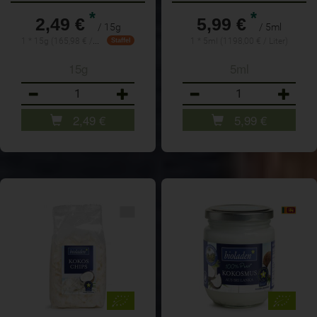
*
*
2,49 €
5,99 €
/ 15g
/ 5ml
1 * 15g (165,98 € / Kilogramm)
1 * 5ml (1198,00 € / Liter)
Staffel
15g
5ml
Anzahl
Anzahl
2,49
€
5,99
€