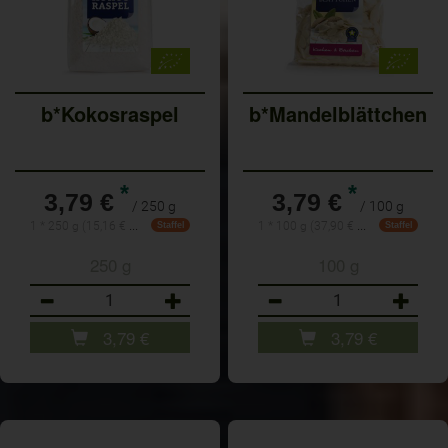
b*Kokosraspel
b*Mandelblättchen
*
*
3,79 €
3,79 €
/ 250 g
/ 100 g
1 * 250 g (15,16 € / 1 kg)
1 * 100 g (37,90 € / 1 kg)
Staffel
Staffel
250 g
100 g
Anzahl
Anzahl
3,79
€
3,79
€