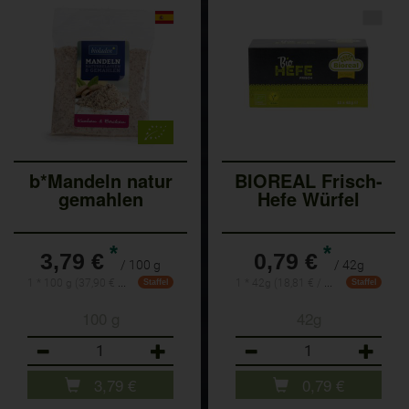
b*Mandeln natur
BIOREAL Frisch-
gemahlen
Hefe Würfel
*
*
3,79 €
0,79 €
/ 100 g
/ 42g
1 * 100 g (37,90 € / 1 kg)
1 * 42g (18,81 € / Kilogramm)
Staffel
Staffel
100 g
42g
Anzahl
Anzahl
3,79
€
0,79
€