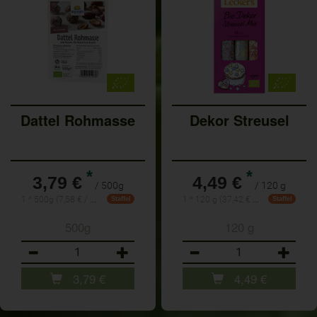
Dattel Rohmasse
Dekor Streusel
*
*
3,79 €
4,49 €
/ 500g
/ 120 g
1 * 500g (7,58 € / 1kg)
1 * 120 g (37,42 € / 1 kg)
Staffel
Staffel
500g
120 g
Anzahl
Anzahl
3,79
€
4,49
€