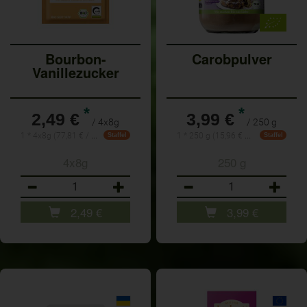
Bourbon-
Carobpulver
Vanillezucker
*
*
2,49 €
3,99 €
/ 4x8g
/ 250 g
1 * 4x8g (77,81 € / Kilogramm)
1 * 250 g (15,96 € / Kilogramm)
Staffel
Staffel
4x8g
250 g
Anzahl
Anzahl
2,49
€
3,99
€