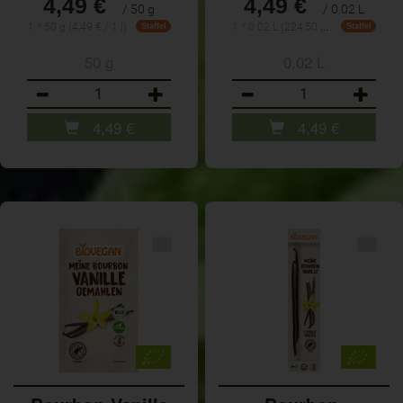
4,49 €
4,49 €
/ 50 g
/ 0.02 L
1 * 0.02 L (224,50 € / 1 L)
1 * 50 g (4,49 € / 1 l)
Staffel
Staffel
50 g
0.02 L
Anzahl
Anzahl
4,49
€
4,49
€