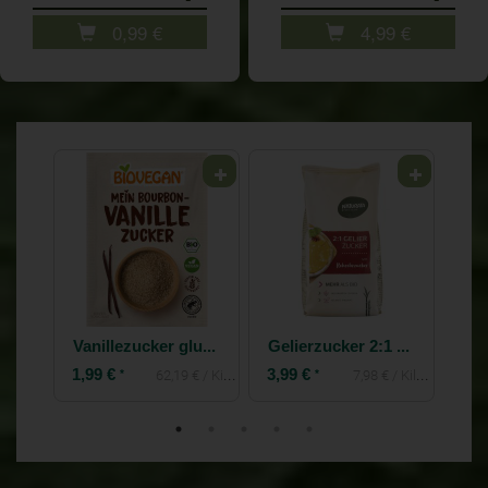
0,99
€
4,99
€
Gelierzucker 3:1 glutenfrei
Vanillezucker glutenfrei
Gelierzucker 2:1 aus Rohrohrzucker
1,99 €
3,99 €
2,9
*
*
€ / Kilogramm
62,19 € / Kilogramm
7,98 € / Kilogramm