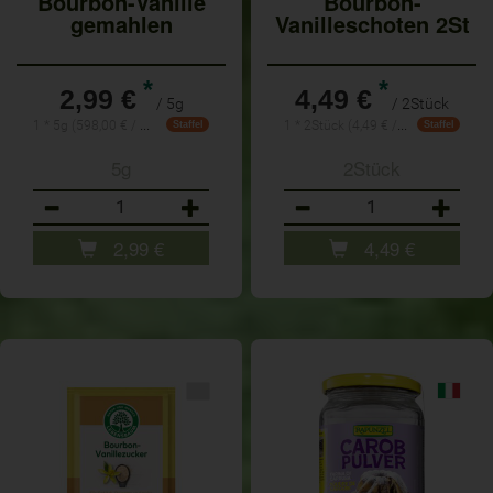
Bourbon-Vanille
Bourbon-
gemahlen
Vanilleschoten 2St
*
*
2,99 €
4,49 €
/ 5g
/ 2Stück
1 * 5g (598,00 € / Kilogramm)
1 * 2Stück (4,49 € / 1 kg)
Staffel
Staffel
5g
2Stück
Anzahl
Anzahl
2,99
€
4,49
€