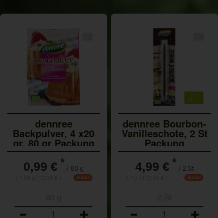
dennree
dennree Bourbon-
Backpulver, 4 x20
Vanilleschote, 2 St
gr, 80 gr Packung
Packung
*
*
0,99 €
4,99 €
/ 80 g
/ 2 St
1 * 80 g (12,38 € / 1 kg)
1 * 2 St (2,50 € / 1 St)
Staffel
Staffel
80 g
2 St
Anzahl
Anzahl