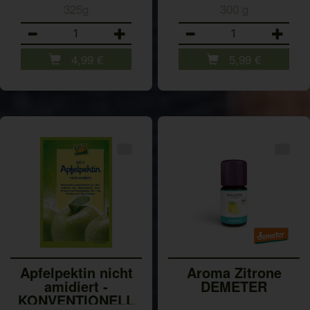
325g
300 g
Anzahl
Anzahl
4,99
€
5,99
€
Apfelpektin nicht
Aroma Zitrone
amidiert -
DEMETER
KONVENTIONELL