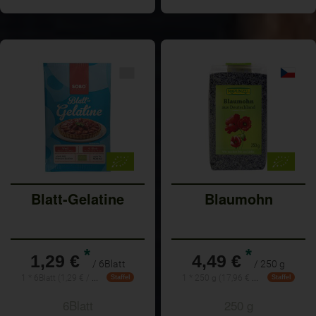
Blatt-Gelatine
Blaumohn
*
*
1,29 €
4,49 €
/ 6Blatt
/ 250 g
1 * 6Blatt (1,29 € / 100g)
1 * 250 g (17,96 € / Kilogramm)
Staffel
Staffel
6Blatt
250 g