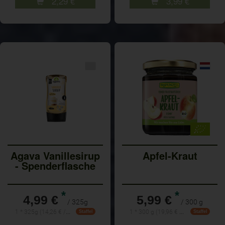
2,29
€
3,99
€
Agava Vanillesirup
Apfel-Kraut
- Spenderflasche
*
*
4,99 €
5,99 €
/ 325g
/ 300 g
1 * 325g (14,26 € / Kilogramm)
1 * 300 g (19,96 € / kg)
Staffel
Staffel