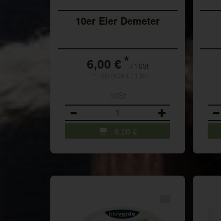
10er Eier Demeter
*
6,00 €
/ 10St
1 * 10St (6,00 € / 1 St)
10St
Anzahl
Anz
6,00
€