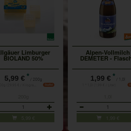
llgäuer Limburger
Alpen-Vollmilch
BIOLAND 50%
DEMETER - Flasc
*
*
5,99 €
1,99 €
/ 200g
/ 1,0l
1 * 200g (29,95 € / Kilogramm)
1 * 1,0l (1,99 € / Liter)
Staffel
S
200g
1,0l
ahl
Anzahl
5,99
€
1,99
€