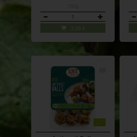
150g
Anzahl
Anz
3,29
€