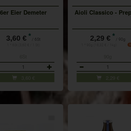
6er Eier Demeter
Aioli Classico - Pre
*
*
3,60 €
2,29 €
/ 6St
/ 90g
1 * 6St (3,60 € / 1 St)
1 * 90g (18,32 € / 1kg)
S
6St
90g
ahl
Anzahl
3,60
€
2,29
€