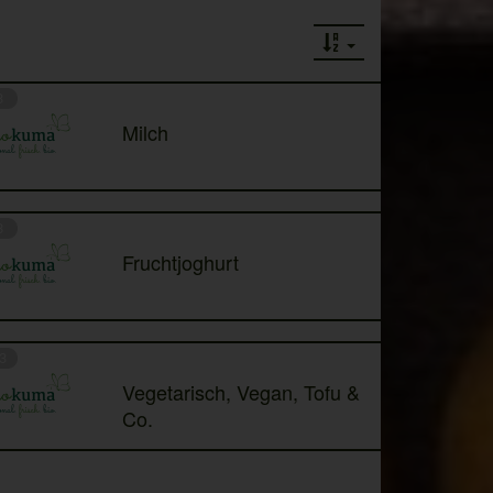
3
Milch
8
Fruchtjoghurt
3
Vegetarisch, Vegan, Tofu &
Co.