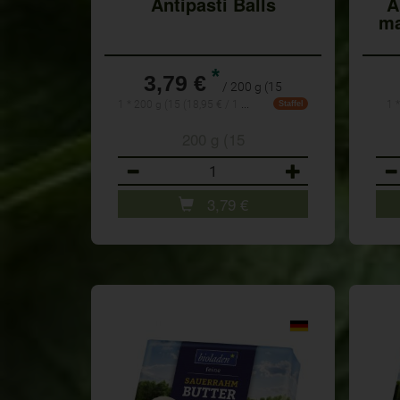
Antipasti Balls
A
ma
*
3,79 €
/ 200 g (15
1 * 200 g (15 (18,95 € / 1 kg)
1 
Staffel
200 g (15
Anzahl
Anz
3,79
€