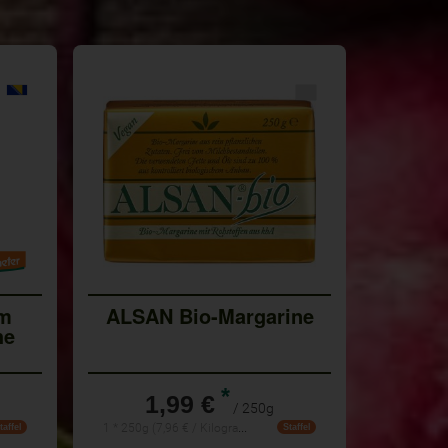
rm
ALSAN Bio-Margarine
he
*
1,99 €
/ 250g
1 * 250g (7,96 € / Kilogramm)
taffel
Staffel