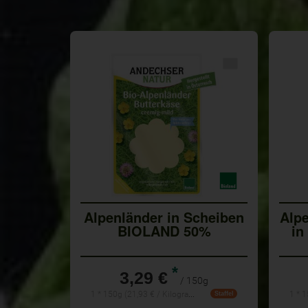
Alpenländer in Scheiben
Alpe
BIOLAND 50%
in
*
3,29 €
/ 150g
1 * 150g (21,93 € / Kilogramm)
Staffel