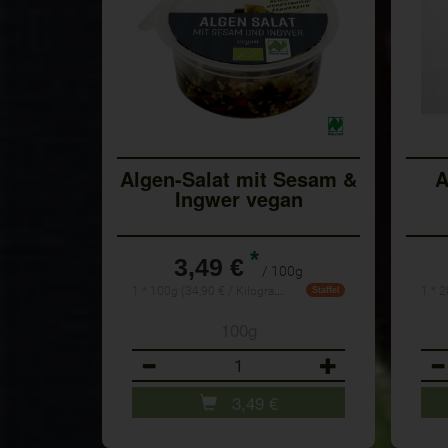
Algen-Salat mit Sesam &
A
Ingwer vegan
*
3,49 €
/ 100g
1 * 100g (34,90 € / Kilogramm)
Staffel
100g
Anzahl
Anz
3,49
€