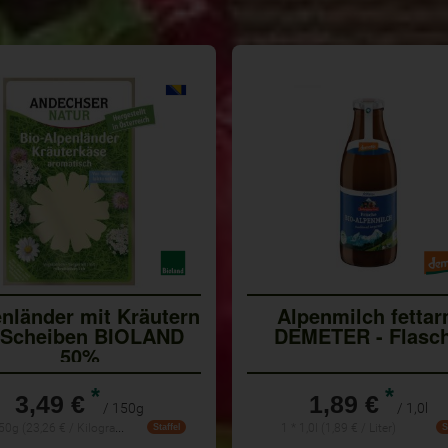
nländer mit Kräutern
Alpenmilch fetta
 Scheiben BIOLAND
DEMETER - Flasc
50%
*
*
3,49 €
1,89 €
/ 150g
/ 1,0l
1 * 150g (23,26 € / Kilogramm)
1 * 1,0l (1,89 € / Liter)
Staffel
S