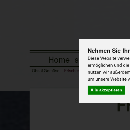
Nehmen Sie Ihr
Home
so wird bestellt
Diese Website verwen
ermöglichen und die
Obst & Gemüse
Frischeprodukte
Tiefkühlprodukte
nutzen wir außerde
um unsere Website we
Alle akzeptieren
F