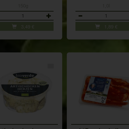
150g
1,0l
ahl
Anzahl
3,49
€
1,89
€