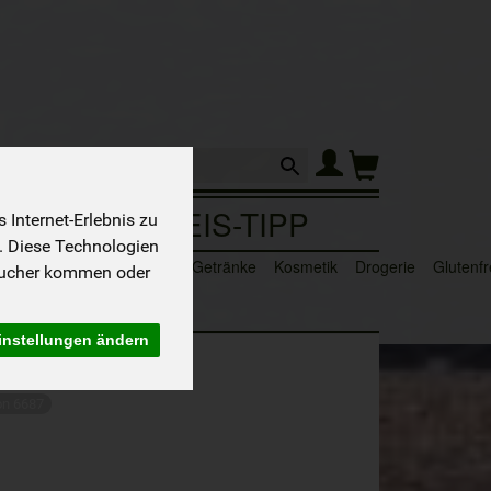
Produkt
Sortiment
PREIS-TIPP
Internet-Erlebnis zu
. Diese Technologien
n
Süße & Salzige Snacks
Getränke
Kosmetik
Drogerie
Glutenfr
sucher kommen oder
instellungen ändern
on 6687