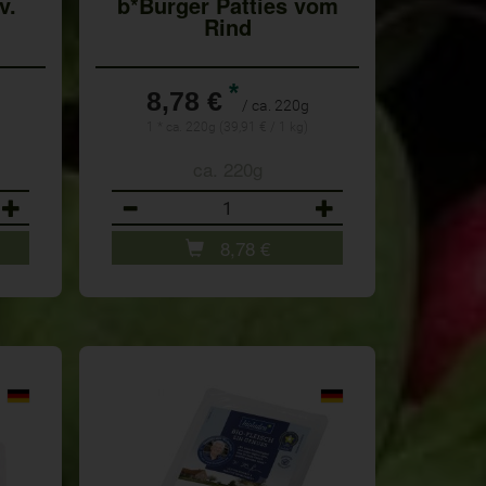
v.
b*Burger Patties vom
Rind
*
8,78 €
/ ca. 220g
1 * ca. 220g (39,91 € / 1 kg)
ca. 220g
Anzahl
8,78
€