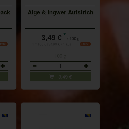
pack
Alge & Ingwer Aufstrich
*
3,49 €
/ 100 g
1 * 100 g (34,90 € / 1 kg)
taffel
Staffel
100 g
Anzahl
3,49
€