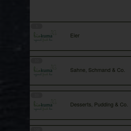
5
Eier
10
Sahne, Schmand & Co.
33
Desserts, Pudding & Co.
108