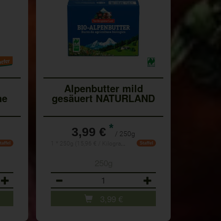
Alpenbutter mild
he
gesäuert NATURLAND
*
3,99 €
/ 250g
1 * 250g (15,96 € / Kilogramm)
taffel
Staffel
250g
Anzahl
3,99
€