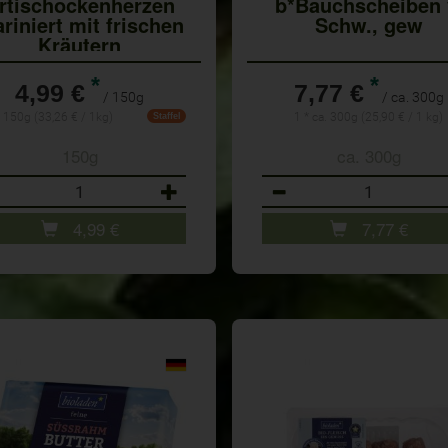
rtischockenherzen
b*Bauchscheiben 
riniert mit frischen
Schw., gew
Kräutern
*
*
4,99 €
7,77 €
/ 150g
/ ca. 300g
* 150g (33,26 € / 1kg)
1 * ca. 300g (25,90 € / 1 kg)
Staffel
150g
ca. 300g
ahl
Anzahl
4,99
€
7,77
€