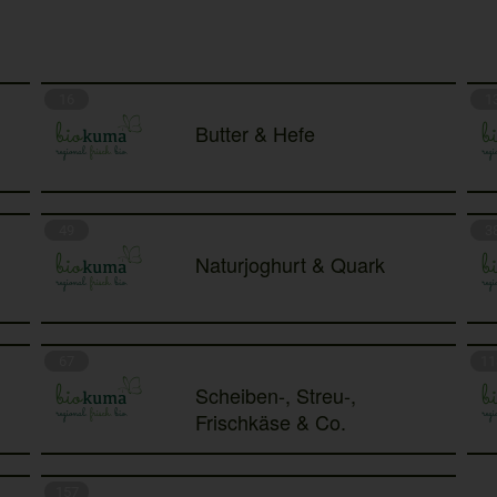
16
1
Butter & Hefe
49
3
Naturjoghurt & Quark
67
11
Scheiben-, Streu-,
Frischkäse & Co.
157