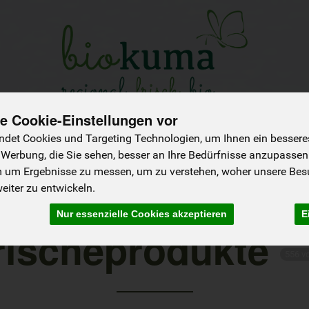
e Cookie-Einstellungen vor
NEU
Sommer-Saison
Angebote
det Cookies und Targeting Technologien, um Ihnen ein besseres 
 Werbung, die Sie sehen, besser an Ihre Bedürfnisse anzupassen
Käse
Brot & Backwaren
Frühstücksprodukte
Koch- & Backzutate
m um Ergebnisse zu messen, um zu verstehen, woher unsere Be
iter zu entwickeln.
Nur essenzielle Cookies akzeptieren
E
rischeprodukte
556 v