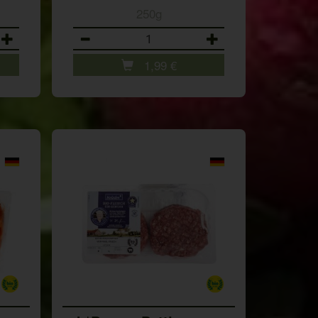
250g
Anzahl
1,99
€